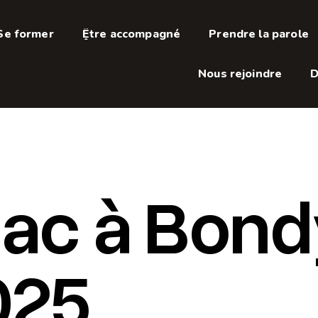
Se former
Être accompagné
Prendre la parole
Se former
Être accompagné
Prendre la parole
Nous rejoindre
D
Nous rejoindre
D
Bac à Bond
025