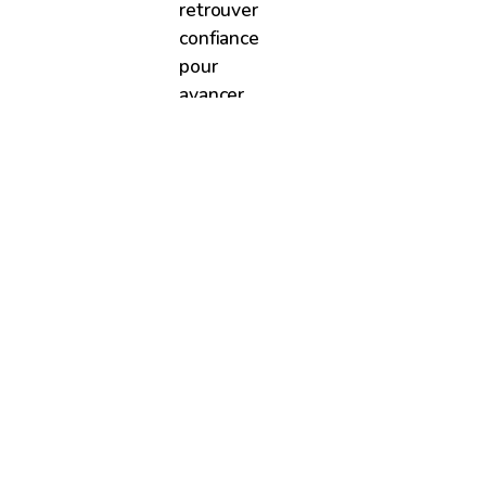
retrouver
confiance
pour
avancer.
#
(NEWS)
ACTUALITÉS.