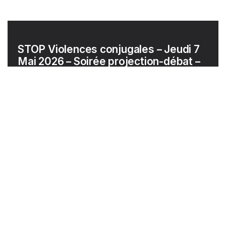
STOP Violences conjugales – Jeudi 7
Mai 2026 – Soirée projection-débat –
Esplanade Marcel Chauzy à Bondy
LIRE L'ARTICLE
Élections municipales 2026 –
Lancement de l’émission Facile à Dire
LIRE L'ARTICLE